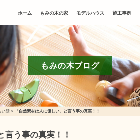
ホーム
もみの木の家
モデルハウス
施工事例
もみの木ブログ
ろい話
>
「自然素材は人に優しい」と言う事の真実！！
と言う事の真実！！