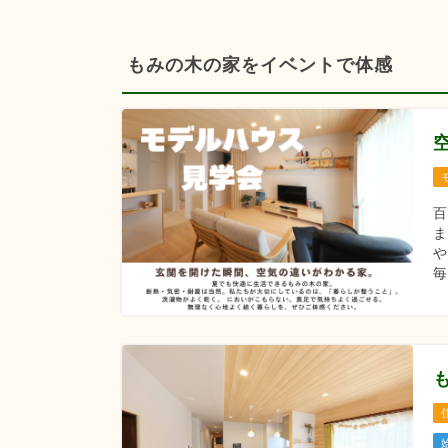
もみの木の家をイベントで体感
ま
や
毎