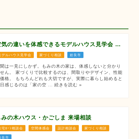
空気の違いを体感できるモデルハウス見学会 【8月12/13/14/22/23/29/30】
モデルハウス見学会
家づくり相談
姶良市
百聞は一見にしかず。もみの木の家は、体感しないと分かり
せん。 家づくりで比較するのは、間取りやデザイン、性能
価格。 もちろんどれも大切ですが、実際に暮らし始めると
日感じるのは「家の空 ... 続きを読む »
もみの木ハウス・かごしま 来場相談
住宅ﾛｰﾝ相談会
空間体感会
設計相談会
家づくり相談
姶良市