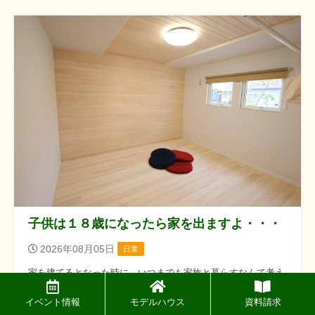
子供は１８歳になったら家を出ますよ・・・
2026年08月05日
日常
家を建てるとなった時に、いつまでも家族と暮らすなんて考え
ない事です。 子供は１８歳で家を出ます。大学進学か就職でで
すね。そうなっても実家暮らしの可能性はありますが、その後
イベント情報
モデルハウス
資料請求
は結婚して家を出る事でし ... 続きを読む »