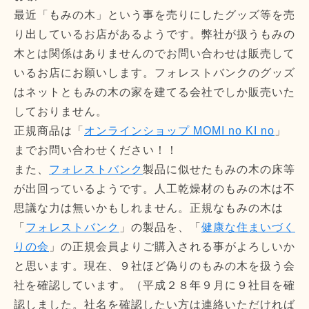
最近「もみの木」という事を売りにしたグッズ等を売
り出しているお店があるようです。弊社が扱うもみの
木とは関係はありませんのでお問い合わせは販売して
いるお店にお願いします。フォレストバンクのグッズ
はネットともみの木の家を建てる会社でしか販売いた
しておりません。
正規商品は「
オンラインショップ MOMI no KI no
」
までお問い合わせください！！
また、
フォレストバンク
製品に似せたもみの木の床等
が出回っているようです。人工乾燥材のもみの木は不
思議な力は無いかもしれません。正規なもみの木は
「
フォレストバンク
」の製品を、「
健康な住まいづく
りの会
」の正規会員よりご購入される事がよろしいか
と思います。現在、９社ほど偽りのもみの木を扱う会
社を確認しています。（平成２８年９月に９社目を確
認しました。社名を確認したい方は連絡いただければ