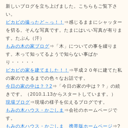
新しいブログを立ち上げました。こちらもご覧下さ
い。
ビカビの撮ったど～っ！！
⇒感じるままにシャッター
を切る。そんな写真です。たまにはいい写真が有りま
す。たぶん（汗）
もみの木の家ブログ
⇒「木」についての事を綴りま
す。木って知ってるようで知らない事ばか
り・・・・・
ビカビの家を建てました！！
⇒平成２０年に建てた私
の家のできるまでの色々なお話です。
今日の家の中は？？2
⇒「今日の家の中は？？」の続
きです。（2010.1.13からスタートしています。）
現場ブログ
⇒現場の様子を伝えるブログです。
もみの木ハウス・かごしま
⇒会社のホームページで
す。
もみの木ハウス・かごしま 携帯版ホームページ
⇒?