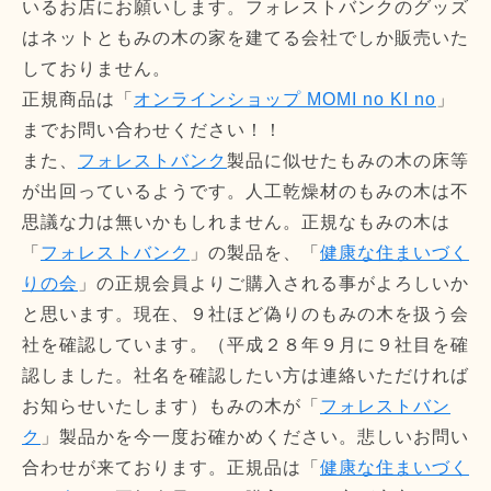
いるお店にお願いします。フォレストバンクのグッズ
はネットともみの木の家を建てる会社でしか販売いた
しておりません。
正規商品は「
オンラインショップ MOMI no KI no
」
までお問い合わせください！！
また、
フォレストバンク
製品に似せたもみの木の床等
が出回っているようです。人工乾燥材のもみの木は不
思議な力は無いかもしれません。正規なもみの木は
「
フォレストバンク
」の製品を、「
健康な住まいづく
りの会
」の正規会員よりご購入される事がよろしいか
と思います。現在、９社ほど偽りのもみの木を扱う会
社を確認しています。（平成２８年９月に９社目を確
認しました。社名を確認したい方は連絡いただければ
お知らせいたします）もみの木が「
フォレストバン
ク
」製品かを今一度お確かめください。悲しいお問い
合わせが来ております。正規品は「
健康な住まいづく