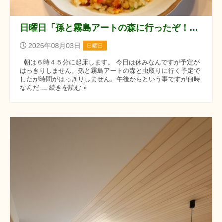
日曜日「孫と霧島アートの森に行ったぞ！！」の巻
2026年08月03日
日曜日
朝は６時４５分に起床します。 今日は休みなんですが予定が
はっきりしません。孫と霧島アートの森と虫取りに行く予定で
したが時間がはっきりしません。午後からという事ですが何時
なんだ ... 続きを読む »