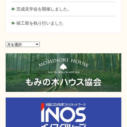
完成見学会を開催しました。
竣工祭を執り行いました
ア
ア
ー
ー
カ
カ
イ
イ
ブ
ブ