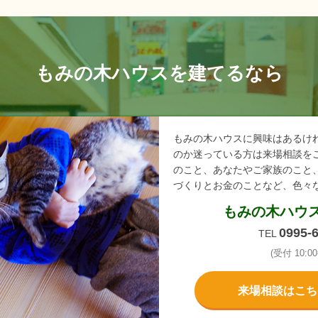
もみの木ハウスを建てるなら
もみの木ハウスに興味はあるけ
のか迷っている方は来場相談を
のこと、あなたやご家族のこと
づくりとお金のことなど、色々
もみの木ハウ
0995-
TEL
(受付 10:00-
来場相談はこち