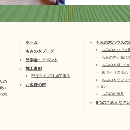
ホーム
もみの木ハウスの
もみの木ハウス
もみの木ブログ
もみの木が家に
見学会・イベント
もみの木材につ
施工事例
家づくりの流れ
部屋タイプ別 施工事例
もみの木リフォ
みの
お客様の声
ション
素材
もみの木家具
の木
8つのごめんなさ