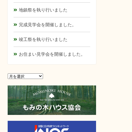
地鎮祭を執り行いました
完成見学会を開催しました。
竣工祭を執り行いました
お住まい見学会を開催しました。
ア
ア
ー
ー
カ
カ
イ
イ
ブ
ブ