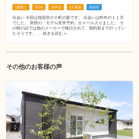
2階建て
3LDK
30坪台
4人家族
指宿市
出会い 今回は指宿市の十町の家です。 出会いは昨年の１１月
でした。 突然の「モデル見学予約」がメール入りました。 そ
の時の話では他のメーカーで検討されて、契約前まで行ってい
たそうです。 ... 続きを読む »
その他のお客様の声