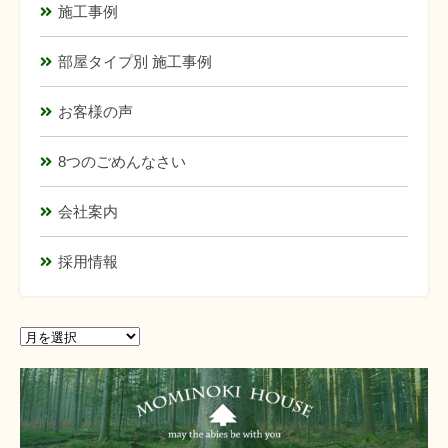
施工事例
部屋タイプ別 施工事例
お客様の声
8つのごめんなさい
会社案内
採用情報
ア
ア
ー
ー
カ
カ
イ
イ
ブ
ブ