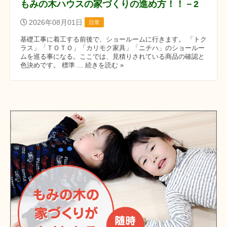
もみの木ハウスの家づくりの進め方！！－2
2026年08月01日
日常
基礎工事に着工する前後で、ショールームに行きます。 「トク
ラス」「ＴＯＴＯ」「カリモク家具」「ニチハ」のショールー
ムを巡る事になる。ここでは、見積りされている商品の確認と
色決めです。 標準 ... 続きを読む »