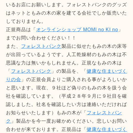
いるお店にお願いします。フォレストバンクのグッズ
はネットともみの木の家を建てる会社でしか販売いた
しておりません。
正規商品は「
オンラインショップ MOMI no KI no
」
までお問い合わせください！！
また、
フォレストバンク
製品に似せたもみの木の床等
が出回っているようです。人工乾燥材のもみの木は不
思議な力は無いかもしれません。正規なもみの木は
「
フォレストバンク
」の製品を、「
健康な住まいづく
りの会
」の正規会員よりご購入される事がよろしいか
と思います。現在、９社ほど偽りのもみの木を扱う会
社を確認しています。（平成２８年９月に９社目を確
認しました。社名を確認したい方は連絡いただければ
お知らせいたします）もみの木が「
フォレストバン
ク
」製品かを今一度お確かめください。悲しいお問い
合わせが来ております。正規品は「
健康な住まいづく