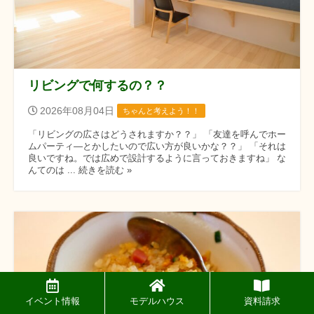
リビングで何するの？？
2026年08月04日
ちゃんと考えよう！！
「リビングの広さはどうされますか？？」 「友達を呼んでホー
ムパーティ―とかしたいので広い方が良いかな？？」 「それは
良いですね。では広めで設計するように言っておきますね」 な
んてのは ... 続きを読む »
イベント情報
モデルハウス
資料請求