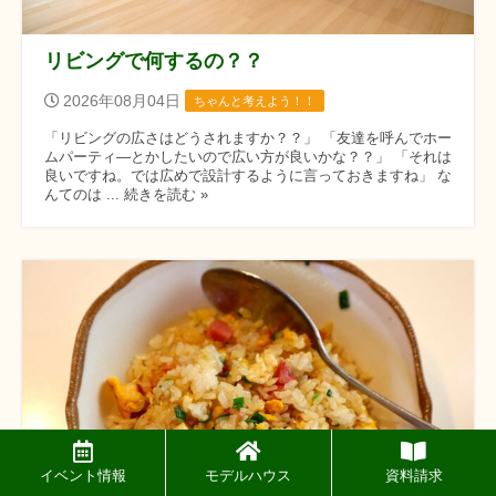
リビングで何するの？？
2026年08月04日
ちゃんと考えよう！！
「リビングの広さはどうされますか？？」 「友達を呼んでホー
ムパーティ―とかしたいので広い方が良いかな？？」 「それは
良いですね。では広めで設計するように言っておきますね」 な
んてのは ... 続きを読む »
イベント情報
モデルハウス
資料請求