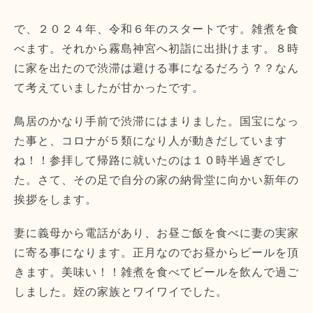
で、２０２４年、令和６年のスタートです。雑煮を食
べます。それから霧島神宮へ初詣に出掛けます。８時
に家を出たので渋滞は避ける事になるだろう？？なん
て考えていましたが甘かったです。
鳥居のかなり手前で渋滞にはまりました。国宝になっ
た事と、コロナが５類になり人が動きだしています
ね！！参拝して帰路に就いたのは１０時半過ぎでし
た。さて、その足で自分の家の納骨堂に向かい新年の
挨拶をします。
妻に義母から電話があり、お昼ご飯を食べに妻の実家
に寄る事になります。正月なのでお昼からビールを頂
きます。美味い！！雑煮を食べてビールを飲んで過ご
しました。姪の家族とワイワイでした。