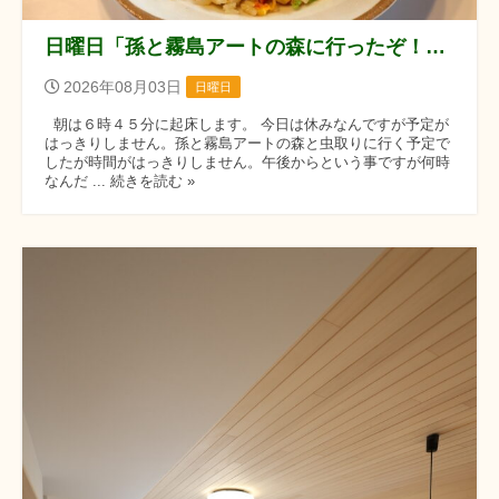
日曜日「孫と霧島アートの森に行ったぞ！！」の巻
2026年08月03日
日曜日
朝は６時４５分に起床します。 今日は休みなんですが予定が
はっきりしません。孫と霧島アートの森と虫取りに行く予定で
したが時間がはっきりしません。午後からという事ですが何時
なんだ ... 続きを読む »