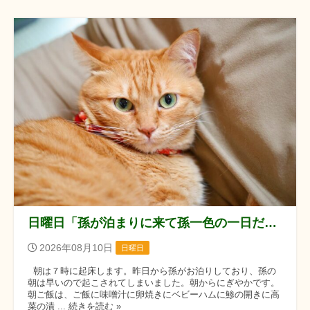
日曜日「孫が泊まりに来て孫一色の一日だったぞ！！」の巻
2026年08月10日
日曜日
朝は７時に起床します。昨日から孫がお泊りしており、孫の
朝は早いので起こされてしまいました。朝からにぎやかです。
朝ご飯は、ご飯に味噌汁に卵焼きにベビーハムに鯵の開きに高
菜の漬 ... 続きを読む »