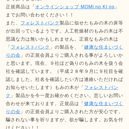
正規商品は「
オンラインショップ MOMI no KI no
」
までお問い合わせください！！
また、
フォレストバンク
製品に似せたもみの木の床等
が出回っているようです。人工乾燥材のもみの木は不
思議な力は無いかもしれません。正規なもみの木は
「
フォレストバンク
」の製品を、「
健康な住まいづく
りの会
」の正規会員よりご購入される事がよろしいか
と思います。現在、９社ほど偽りのもみの木を扱う会
社を確認しています。（平成２８年９月に９社目を確
認しました。社名を確認したい方は連絡いただければ
お知らせいたします）もみの木が「
フォレストバン
ク
」製品かを今一度お確かめください。悲しいお問い
合わせが来ております。正規品は「
健康な住まいづく
りの会
」の正規会員よりご購入された方が安心です。
騙されない事を祈りますが、欲が騙します。お気を付
けください！！