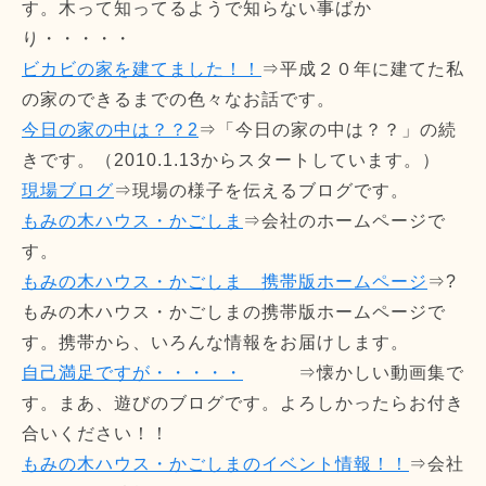
す。木って知ってるようで知らない事ばか
り・・・・・
ビカビの家を建てました！！
⇒平成２０年に建てた私
の家のできるまでの色々なお話です。
今日の家の中は？？2
⇒「今日の家の中は？？」の続
きです。（2010.1.13からスタートしています。）
現場ブログ
⇒現場の様子を伝えるブログです。
もみの木ハウス・かごしま
⇒会社のホームページで
す。
もみの木ハウス・かごしま 携帯版ホームページ
⇒?
もみの木ハウス・かごしまの携帯版ホームページで
す。携帯から、いろんな情報をお届けします。
自己満足ですが・・・・・
⇒懐かしい動画集で
す。まあ、遊びのブログです。よろしかったらお付き
合いください！！
もみの木ハウス・かごしまのイベント情報！！
⇒会社