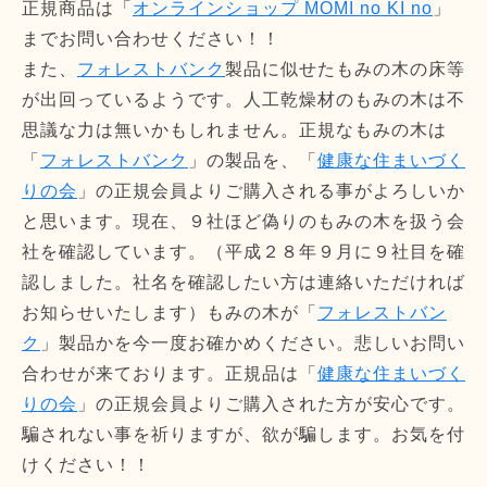
正規商品は「
オンラインショップ MOMI no KI no
」
までお問い合わせください！！
また、
フォレストバンク
製品に似せたもみの木の床等
が出回っているようです。人工乾燥材のもみの木は不
思議な力は無いかもしれません。正規なもみの木は
「
フォレストバンク
」の製品を、「
健康な住まいづく
りの会
」の正規会員よりご購入される事がよろしいか
と思います。現在、９社ほど偽りのもみの木を扱う会
社を確認しています。（平成２８年９月に９社目を確
認しました。社名を確認したい方は連絡いただければ
お知らせいたします）もみの木が「
フォレストバン
ク
」製品かを今一度お確かめください。悲しいお問い
合わせが来ております。正規品は「
健康な住まいづく
りの会
」の正規会員よりご購入された方が安心です。
騙されない事を祈りますが、欲が騙します。お気を付
けください！！