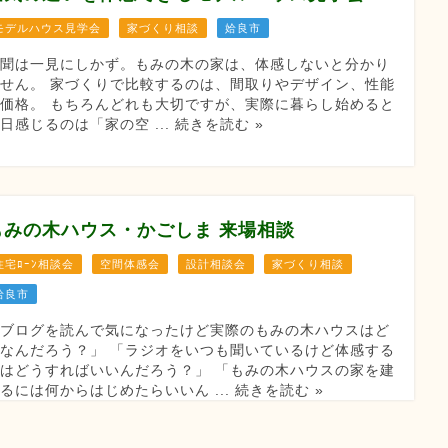
モデルハウス見学会
家づくり相談
姶良市
百聞は一見にしかず。もみの木の家は、体感しないと分かり
せん。 家づくりで比較するのは、間取りやデザイン、性能
価格。 もちろんどれも大切ですが、実際に暮らし始めると
日感じるのは「家の空 ... 続きを読む »
もみの木ハウス・かごしま 来場相談
住宅ﾛｰﾝ相談会
空間体感会
設計相談会
家づくり相談
姶良市
「ブログを読んで気になったけど実際のもみの木ハウスはど
なんだろう？」 「ラジオをいつも聞いているけど体感する
はどうすればいいんだろう？」 「もみの木ハウスの家を建
るには何からはじめたらいいん ... 続きを読む »