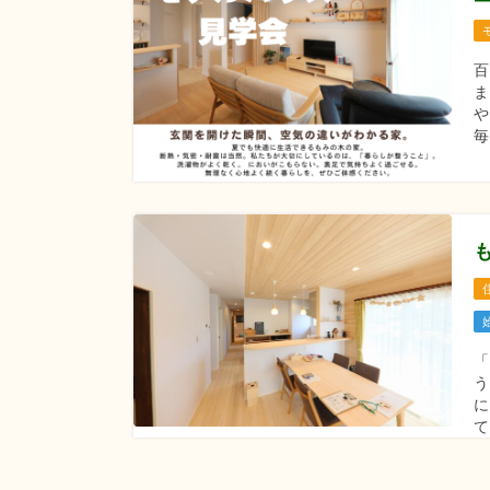
ま
や
毎
う
に
て