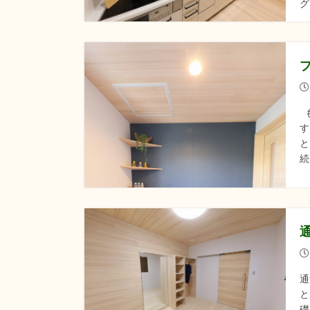
グ
も
す
と
続
通
と
礎