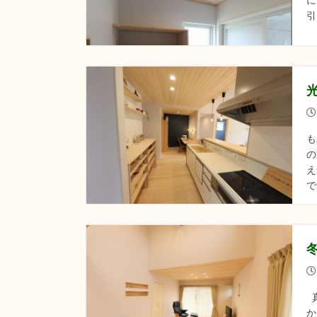
引
も
の
え
で
真
か