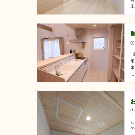
工
最
宅
事
.
お
の
に