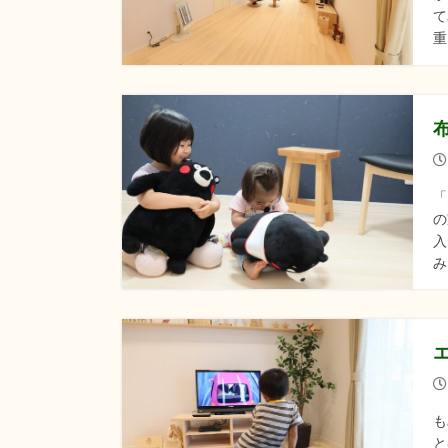
て
重
「
の
入
み
も
と