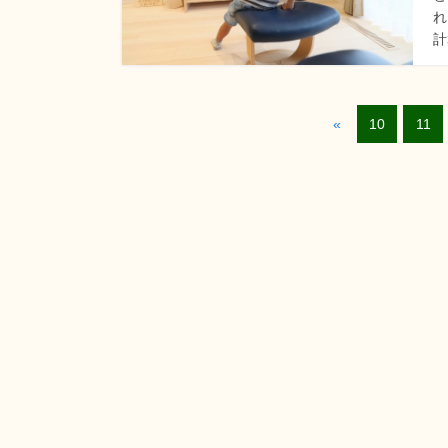
れ
計
«
10
11