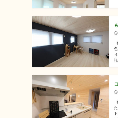
も
色
り
読
も
た
ト