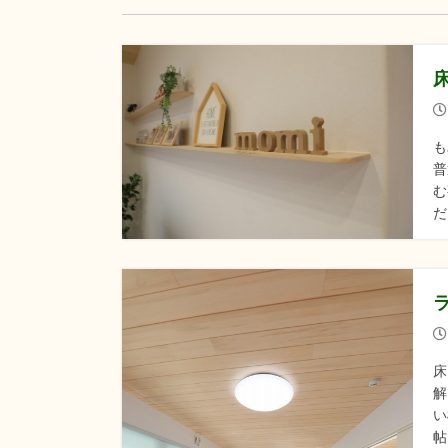
も
普
む
だ
床
解
い
帖