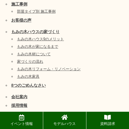
施工事例
部屋タイプ別 施工事例
お客様の声
もみの木ハウスの家づくり
もみの木ハウス9のメリット
もみの木が家になるまで
もみの木材について
家づくりの流れ
もみの木リフォーム・リノベーション
もみの木家具
8つのごめんなさい
会社案内
採用情報
お問い合わせ
資料請求
イベント情報
モデルハウス
資料請求