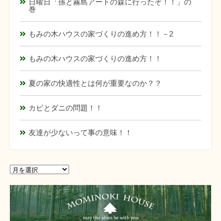
日曜日「孫と霧島アートの森に行ったぞ！！」の
巻
もみの木ハウスの家づくりの進め方！！－2
もみの木ハウスの家づくりの進め方！！
夏の家の快適性とは何が重要なのか？？
カビとダニの問題！！
友達が少ないって事の意味！！
ア
ア
ー
ー
カ
カ
イ
イ
ブ
ブ