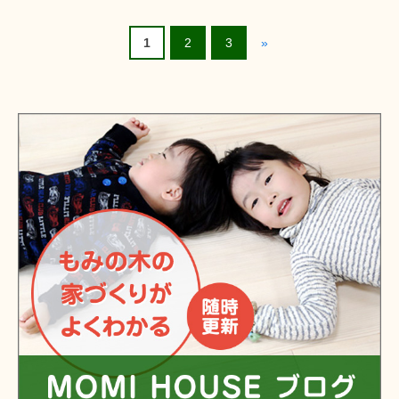
1
2
3
»