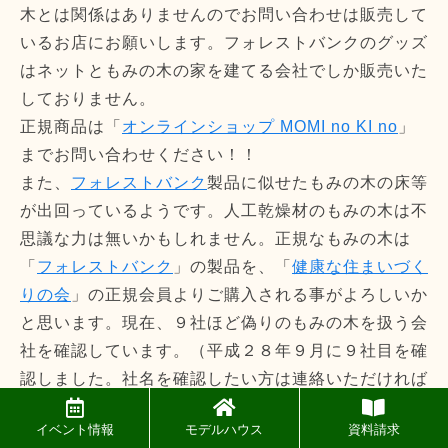
木とは関係はありませんのでお問い合わせは販売して
いるお店にお願いします。フォレストバンクのグッズ
はネットともみの木の家を建てる会社でしか販売いた
しておりません。
正規商品は「
オンラインショップ MOMI no KI no
」
までお問い合わせください！！
また、
フォレストバンク
製品に似せたもみの木の床等
が出回っているようです。人工乾燥材のもみの木は不
思議な力は無いかもしれません。正規なもみの木は
「
フォレストバンク
」の製品を、「
健康な住まいづく
りの会
」の正規会員よりご購入される事がよろしいか
と思います。現在、９社ほど偽りのもみの木を扱う会
社を確認しています。（平成２８年９月に９社目を確
認しました。社名を確認したい方は連絡いただければ
お知らせいたします）もみの木が「
フォレストバン
イベント情報
モデルハウス
資料請求
ク
」製品かを今一度お確かめください。悲しいお問い