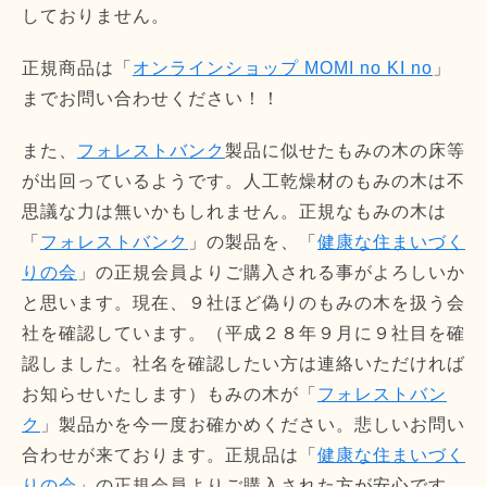
しておりません。
正規商品は「
オンラインショップ MOMI no KI no
」
までお問い合わせください！！
また、
フォレストバンク
製品に似せたもみの木の床等
が出回っているようです。人工乾燥材のもみの木は不
思議な力は無いかもしれません。正規なもみの木は
「
フォレストバンク
」の製品を、「
健康な住まいづく
りの会
」の正規会員よりご購入される事がよろしいか
と思います。現在、９社ほど偽りのもみの木を扱う会
社を確認しています。（平成２８年９月に９社目を確
認しました。社名を確認したい方は連絡いただければ
お知らせいたします）もみの木が「
フォレストバン
ク
」製品かを今一度お確かめください。悲しいお問い
合わせが来ております。正規品は「
健康な住まいづく
りの会
」の正規会員よりご購入された方が安心です。