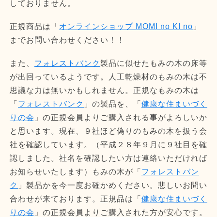
しておりません。
正規商品は「
オンラインショップ MOMI no KI no
」
までお問い合わせください！！
また、
フォレストバンク
製品に似せたもみの木の床等
が出回っているようです。人工乾燥材のもみの木は不
思議な力は無いかもしれません。正規なもみの木は
「
フォレストバンク
」の製品を、「
健康な住まいづく
りの会
」の正規会員よりご購入される事がよろしいか
と思います。現在、９社ほど偽りのもみの木を扱う会
社を確認しています。（平成２８年９月に９社目を確
認しました。社名を確認したい方は連絡いただければ
お知らせいたします）もみの木が「
フォレストバン
ク
」製品かを今一度お確かめください。悲しいお問い
合わせが来ております。正規品は「
健康な住まいづく
りの会
」の正規会員よりご購入された方が安心です。