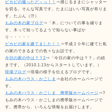
ビカビの撮ったど～っ！！
⇒感じるままにシャッター
を切る。そんな写真です。たまにはいい写真が有りま
す。たぶん（汗）
もみの木の家ブログ
⇒「木」についての事を綴りま
す。木って知ってるようで知らない事ばか
り・・・・・
ビカビの家を建てました！！
⇒平成２０年に建てた私
の家のできるまでの色々なお話です。
今日の家の中は？？2
⇒「今日の家の中は？？」の続
きです。（2010.1.13からスタートしています。）
現場ブログ
⇒現場の様子を伝えるブログです。
もみの木ハウス・かごしま
⇒会社のホームページで
す。
もみの木ハウス・かごしま 携帯版ホームページ
⇒?
もみの木ハウス・かごしまの携帯版ホームページで
す。携帯から、いろんな情報をお届けします。