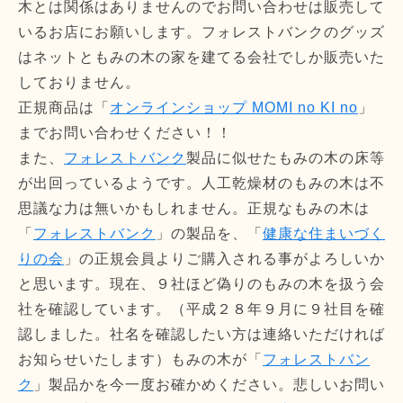
木とは関係はありませんのでお問い合わせは販売して
いるお店にお願いします。フォレストバンクのグッズ
はネットともみの木の家を建てる会社でしか販売いた
しておりません。
正規商品は「
オンラインショップ MOMI no KI no
」
までお問い合わせください！！
また、
フォレストバンク
製品に似せたもみの木の床等
が出回っているようです。人工乾燥材のもみの木は不
思議な力は無いかもしれません。正規なもみの木は
「
フォレストバンク
」の製品を、「
健康な住まいづく
りの会
」の正規会員よりご購入される事がよろしいか
と思います。現在、９社ほど偽りのもみの木を扱う会
社を確認しています。（平成２８年９月に９社目を確
認しました。社名を確認したい方は連絡いただければ
お知らせいたします）もみの木が「
フォレストバン
ク
」製品かを今一度お確かめください。悲しいお問い