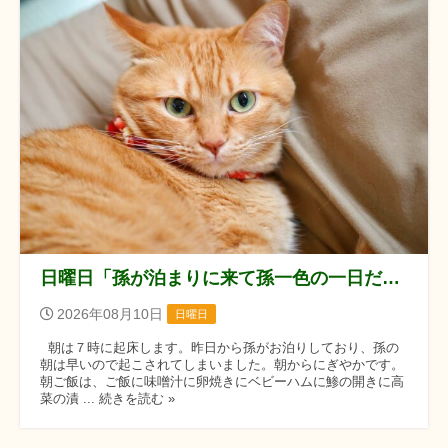
日曜日「孫が泊まりに来て孫一色の一日だったぞ！！」の巻
2026年08月10日
日曜日
朝は７時に起床します。昨日から孫がお泊りしており、孫の
朝は早いので起こされてしまいました。朝からにぎやかです。
朝ご飯は、ご飯に味噌汁に卵焼きにベビーハムに鯵の開きに高
菜の漬 ... 続きを読む »